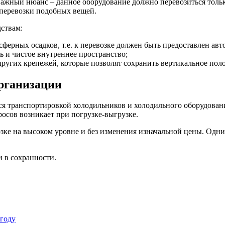
жный нюанс – данное оборудование должно перевозиться только 
 перевозки подобных вещей.
ствам:
ерных осадков, т.е. к перевозке должен быть предоставлен авт
 и чистое внутреннее пространство;
ругих крепежей, которые позволят сохранить вертикальное поло
организации
 транспортировкой холодильников и холодильного оборудования
сов возникает при погрузке-выгрузке.
ке на высоком уровне и без изменения изначальной цены. Одни
и в сохранности.