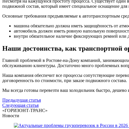
Несмотря на кажущуюся простоту процесса. Существует один ва
подвижной состав, который имеет специальное оснащение для
Основные требования предъявляемые к автотранспортным сред
машина обязательно должна иметь защищённость от атмосф
автомобиль должен иметь ровную напольную поверхность
внутри обязательное наличие фиксирующих ремней или д
Наши достоинства, как транспортной 
Главной проблемой в Ростове-на-Дону компаний, занимающихся
обслуживанию клиентуры. Достаточно много проблемных вопро
Наша компания обеспечит все процессы сопутствующие перевоз
договоренность по стоимости, при заказе подвижного состава.
Мы всегда готовы перевезти ваш холодильник быстро, дешево 
Навигация
Предыдущая статья
Следующая статья
по
«ГОРИЗОНТ-ТРАНС»
записям
Новости